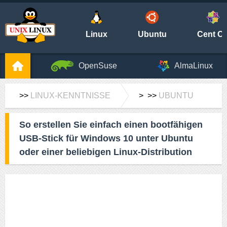
Linux
Ubuntu
Cent O
OpenSuse
AlmaLinux
>>
LINUX-KENNTNISSE
> >>
UBUNTU
So erstellen Sie einfach einen bootfähigen
USB-Stick für Windows 10 unter Ubuntu
oder einer beliebigen Linux-Distribution