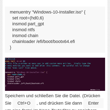
menuentry "Windows-10-Installer.iso" {

  set root=(hd0,6)

  insmod part_gpt

  insmod ntfs

  insmod chain

  chainloader /efi/boot/bootx64.efi

}
Speichern und schließen Sie die Datei. (Drücken
Sie
Ctrl+O
, und drücken Sie dann
Enter