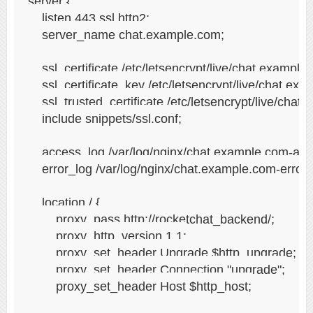
server {

    listen 443 ssl http2;

    server_name chat.example.com;

    ssl_certificate /etc/letsencrypt/live/chat.example
    ssl_certificate_key /etc/letsencrypt/live/chat.ex
    ssl_trusted_certificate /etc/letsencrypt/live/cha
    include snippets/ssl.conf;

    access_log /var/log/nginx/chat.example.com-acce
    error_log /var/log/nginx/chat.example.com-error.l
    location / {

        proxy_pass http://rocketchat_backend/;

        proxy_http_version 1.1;

        proxy_set_header Upgrade $http_upgrade;

        proxy_set_header Connection "upgrade";

        proxy_set_header Host $http_host;
