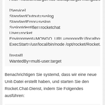
[Service]

StandardOutput=syslog

StandardError=syslog

SyslogIdentifier=rocketchat

User=rocket

Environment=MONGO_URL=mongodb://localhost:2
ExecStart=/usr/local/bin/node /opt/rocket/Rocket.Ch
[Install]

Benachrichtigen Sie systemd, dass wir eine neue
Unit-Datei erstellt haben, und starten Sie den
Rocket.Chat-Dienst, indem Sie Folgendes
ausführen: