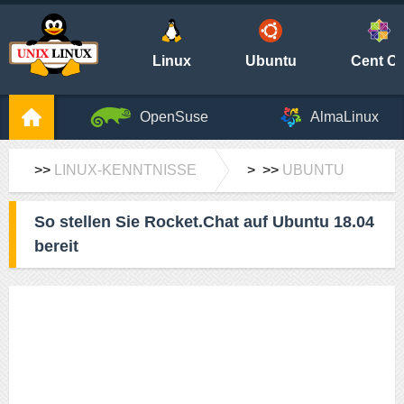
Linux
Ubuntu
Cent O
OpenSuse
AlmaLinux
>>
LINUX-KENNTNISSE
> >>
UBUNTU
So stellen Sie Rocket.Chat auf Ubuntu 18.04
bereit