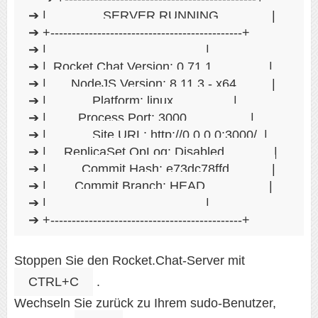
➔ |                SERVER RUNNING               |

➔ +---------------------------------------------+

➔ |                                             |

➔ |  Rocket.Chat Version: 0.71.1                |

➔ |       NodeJS Version: 8.11.3 - x64          |

➔ |             Platform: linux                 |

➔ |         Process Port: 3000                  |

➔ |             Site URL: http://0.0.0.0:3000/  |

➔ |     ReplicaSet OpLog: Disabled              |

➔ |          Commit Hash: e73dc78ffd            |

➔ |        Commit Branch: HEAD                  |

➔ |                                             |

Stoppen Sie den Rocket.Chat-Server mit
CTRL+C
.
Wechseln Sie zurück zu Ihrem sudo-Benutzer,