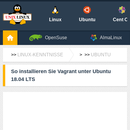
Linux
Ubuntu
Cent O
OpenSuse
AlmaLinux
>>
LINUX-KENNTNISSE
> >>
UBUNTU
So installieren Sie Vagrant unter Ubuntu
18.04 LTS