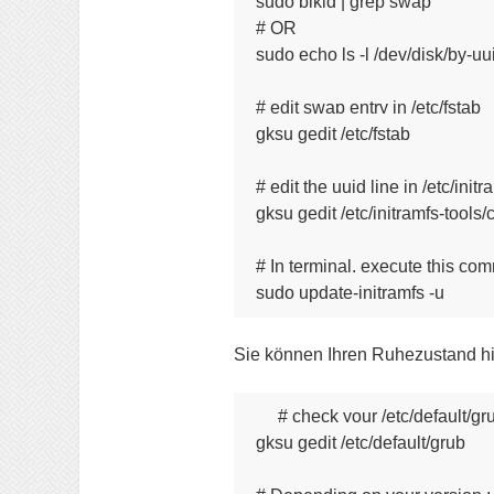
sudo blkid | grep swap

# OR

sudo echo ls -l /dev/disk/by-uuid 
# edit swap entry in /etc/fstab

gksu gedit /etc/fstab

# edit the uuid line in /etc/init
gksu gedit /etc/initramfs-tools/
# In terminal, execute this co
Sie können Ihren Ruhezustand hier 
# check your /etc/default/grub
gksu gedit /etc/default/grub
