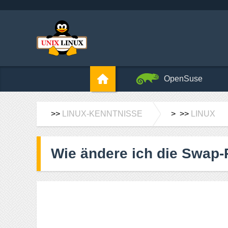
OpenSuse
>>
LINUX-KENNTNISSE
> >>
LINUX
Wie ändere ich die Swap-P