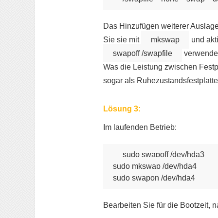
Das Hinzufügen weiterer Auslager
Sie sie mit
mkswap
und akt
swapoff /swapfile
verwende
Was die Leistung zwischen Festpla
sogar als Ruhezustandsfestplatte
Lösung 3:
Im laufenden Betrieb:
sudo swapoff /dev/hda3

sudo mkswap /dev/hda4

Bearbeiten Sie für die Bootzeit,