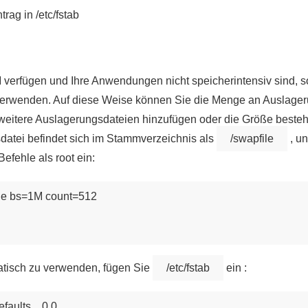
rag in /etc/fstab
rfügen und Ihre Anwendungen nicht speicherintensiv sind, soll
verwenden. Auf diese Weise können Sie die Menge an Auslager
eitere Auslagerungsdateien hinzufügen oder die Größe beste
atei befindet sich im Stammverzeichnis als
/swapfile
, u
efehle als root ein:
ile bs=1M count=512

tisch zu verwenden, fügen Sie
/etc/fstab
ein :