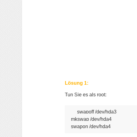
Lösung 1:
Tun Sie es als root:
swapoff /dev/hda3

mkswap /dev/hda4
