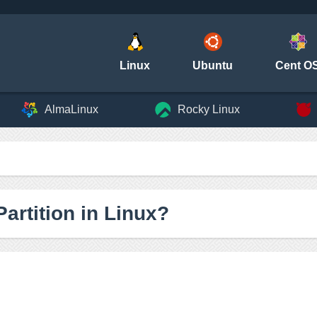
Linux
Ubuntu
Cent O
AlmaLinux
Rocky Linux
artition in Linux?