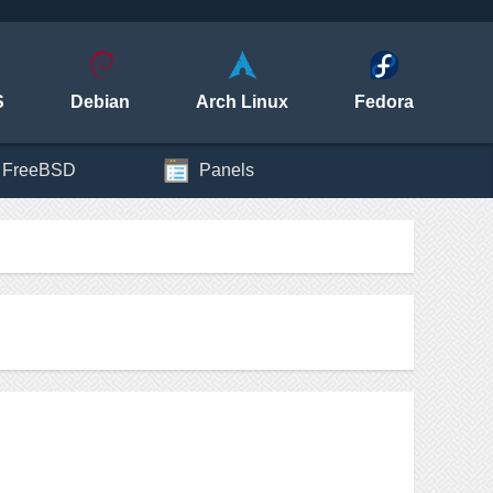
S
Debian
Arch Linux
Fedora
FreeBSD
Panels