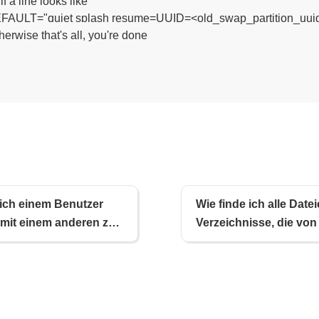
 a line looks like

T="quiet splash resume=UUID=<old_swap_partition_uuid
herwise that's all, you're done

ich einem Benutzer
Wie finde ich alle Date
 mit einem anderen zu
Verzeichnisse, die von
Root-Zugriff
bestimmten Benutzer
en?
beschreibbar sind?