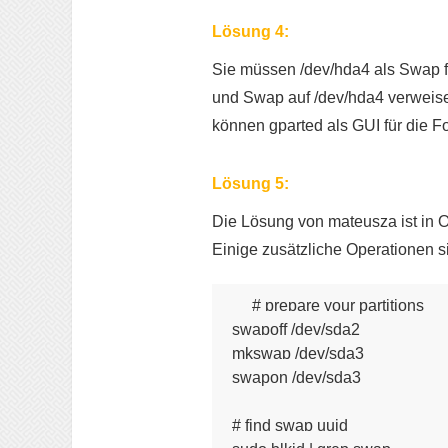
Lösung 4:
Sie müssen /dev/hda4 als Swap fo
und Swap auf /dev/hda4 verweisen.
können gparted als GUI für die 
Lösung 5:
Die Lösung von mateusza ist in O
Einige zusätzliche Operationen si
# prepare your partitions

swapoff /dev/sda2

mkswap /dev/sda3

swapon /dev/sda3

# find swap uuid
