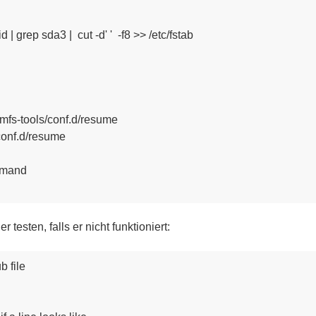
| grep sda3 |  cut -d' '  -f8 >> /etc/fstab

ramfs-tools/conf.d/resume

conf.d/resume

mmand

testen, falls er nicht funktioniert:
 file
