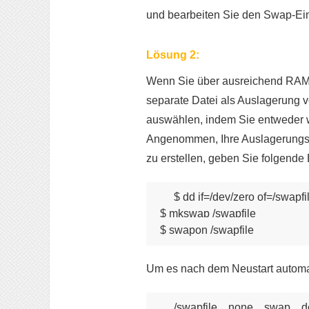
und bearbeiten Sie den Swap-Eint
Lösung 2:
Wenn Sie über ausreichend RAM ve
separate Datei als Auslagerung 
auswählen, indem Sie entweder w
Angenommen, Ihre Auslagerungsd
zu erstellen, geben Sie folgende B
$ dd if=/dev/zero of=/swapf
$ mkswap /swapfile

Um es nach dem Neustart automa