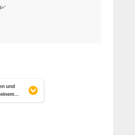
>"

ien und
 einem