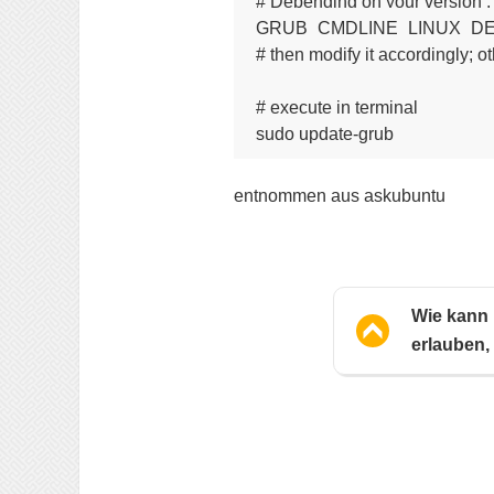
# Depending on your version : if
GRUB_CMDLINE_LINUX_DEFAUL
# then modify it accordingly; ot
# execute in terminal

entnommen aus askubuntu
Wie kann 
erlauben,
su, ohne 
zuzulass