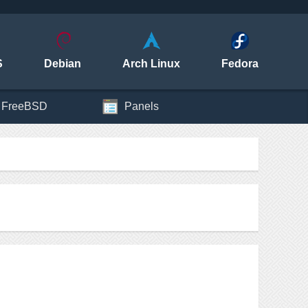
S
Debian
Arch Linux
Fedora
FreeBSD
Panels