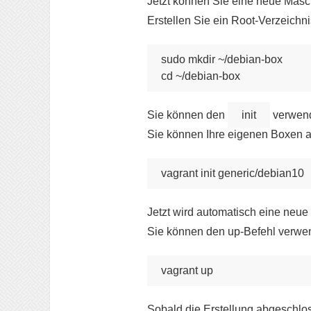
Jetzt können Sie eine neue Masc
Erstellen Sie ein Root-Verzeichnis
sudo mkdir ~/debian-box

cd ~/debian-box
Sie können den
init
verwende
Sie können Ihre eigenen Boxen a
vagrant init generic/debian10
Jetzt wird automatisch eine neue 
Sie können den up-Befehl verwend
vagrant up
Sobald die Erstellung abgeschloss