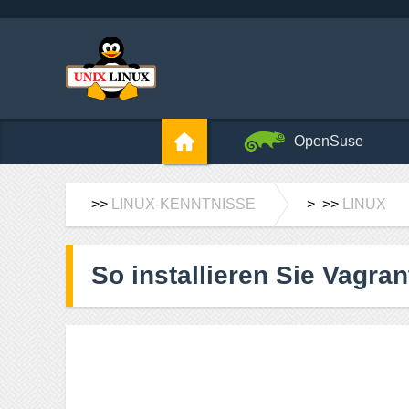
OpenSuse
>>
LINUX-KENNTNISSE
> >>
LINUX
So installieren Sie Vagra