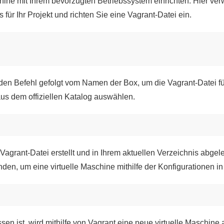
hine mit Ihrem bevorzugten Betriebssystem einrichten. Hier ve
 für Ihr Projekt und richten Sie eine Vagrant-Datei ein.
n Befehl gefolgt vom Namen der Box, um die Vagrant-Datei für
us dem offiziellen Katalog auswählen.
Vagrant-Datei erstellt und in Ihrem aktuellen Verzeichnis abgele
en, um eine virtuelle Maschine mithilfe der Konfigurationen in 
en ist, wird mithilfe von Vagrant eine neue virtuelle Maschine a