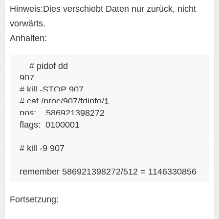
Hinweis:Dies verschiebt Daten nur zurück, nicht
vorwärts.
Anhalten:
# pidof dd

907

# kill -STOP 907

# cat /proc/907/fdinfo/1

pos:    586921398272

flags:  0100001

# kill -9 907

Fortsetzung: