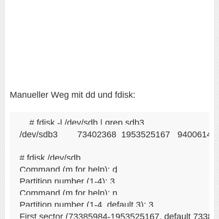
Manueller Weg mit dd und fdisk:
# fdisk -l /dev/sdb | grep sdb3

/dev/sdb3        73402368  1953525167   940061400 
# fdisk /dev/sdb

Command (m for help): d

Partition number (1-4): 3

Command (m for help): n

Partition number (1-4, default 3): 3

First sector (73385984-1953525167, default 733859