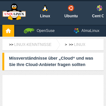
Linux
Ubuntu
Cent O
OpenSuse
AlmaLinux
>>
LINUX-KENNTNISSE
> >>
LINUX
Missverständnisse über „Cloud“ und was
Sie Ihre Cloud-Anbieter fragen sollten