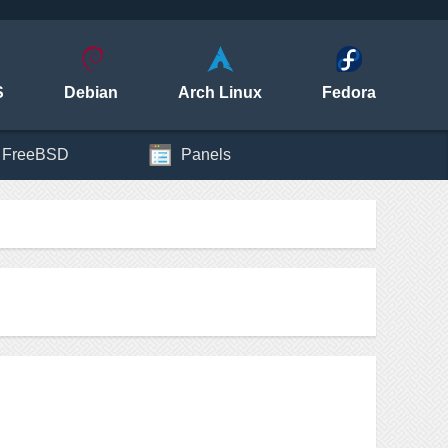
S
Debian
Arch Linux
Fedora
FreeBSD
Panels