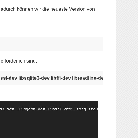
adurch können wir die neueste Version von
erforderlich sind.
sl-dev libsqlite3-dev libffi-dev libreadline-dev curl libbz2-d